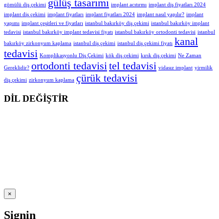
gülüş tasarımı
gömülü diş çekimi
implant acıtırmı
implant diş fiyatları 2024
implant diş çekimi
implant fiyatları
implant fiyatları 2024
implant nasıl yapılır?
implant
yapımı
implant çeşitleri ve fiyatları
istanbul bakırköy diş çekimi
istanbul bakırköy implant
tedavisi
istanbul bakırköy implant tedavisi fiyatı
istanbul bakırköy ortodonti tedavisi
istanbul
kanal
bakırköy zirkonyum kaplama
istanbul diş çekimi
istanbul diş çekimi fiyatı
tedavisi
Komplikasyonlu Diş Çekimi
kök diş çekimi
kırık diş çekimi
Ne Zaman
ortodonti tedavisi
tel tedavisi
Gereklidir?
vidasız implant
yirmilik
çürük tedavisi
diş çekimi
zirkonyum kaplama
DİL DEĞİŞTİR
×
Signin