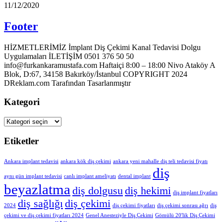
11/12/2020
Footer
HİZMETLERİMİZ İmplant Diş Çekimi Kanal Tedavisi Dolgu
Uygulamaları İLETİŞİM 0501 376 50 50
info@furkankaramustafa.com Haftaiçi 8:00 – 18:00 Nivo Ataköy A
Blok, D:67, 34158 Bakırköy/İstanbul COPYRIGHT 2024
DReklam.com Tarafından Tasarlanmıştır
Kategori
Etiketler
Ankara implant tedavisi
ankara kök diş çekimi
ankara yeni mahalle diş teli tedavisi fiyatı
diş
aynı gün implant tedavisi
canlı implant ameliyatı
dental implant
beyazlatma
diş dolgusu
diş hekimi
diş implant fiyatları
diş sağlığı
diş çekimi
2024
diş çekimi fiyatları
diş çekimi sonrası ağrı
diş
çekimi ve diş çekimi fiyatları 2024
Genel Anesteziyle Diş Çekimi
Gömülü 20'lik Diş Çekimi